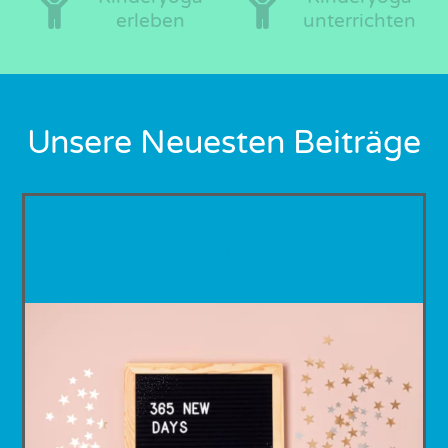
erleben
unterrichten
Unsere Neuesten Beiträge
Unsere neuesten Beiträge
Neox Test 2