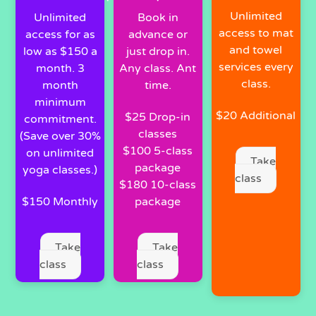
Unlimited
Unlimited
Book in
access to mat
access for as
advance or
and towel
low as $150 a
just drop in.
services every
month. 3
Any class. Ant
class.
month
time.
minimum
$20 Additional
$25 Drop-in
commitment.
classes
(Save over 30%
$100 5-class
on unlimited
Take
package
yoga classes.)
class
$180 10-class
$150 Monthly
package
Take
Take
class
class