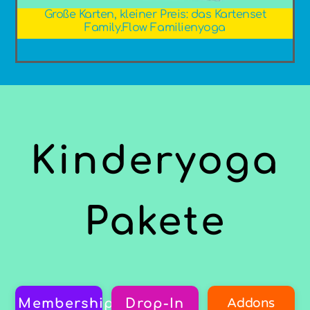
Große Karten, kleiner Preis: das Kartenset
Family.Flow Familienyoga
Kinderyoga
Pakete
Addons
Memberships
Drop-In