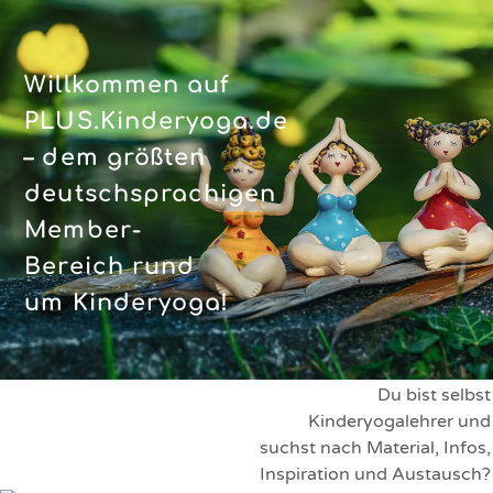
Skip
to
content
Willkommen auf
PLUS.Kinderyoga.de
– dem größten
deutschsprachigen
Member-
Bereich rund
um Kinderyoga!
Du bist selbst
Kinderyogalehrer und
suchst nach Material, Infos,
Inspiration und Austausch?