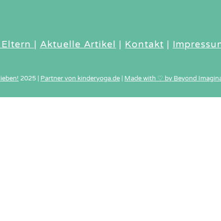
To
Top
 Eltern
|
Aktuelle Artikel
|
Kontakt
|
Impressu
lieben!
2025
|
Partner von kinderyoga.de
|
Made with ♡ by Beyond Imagina