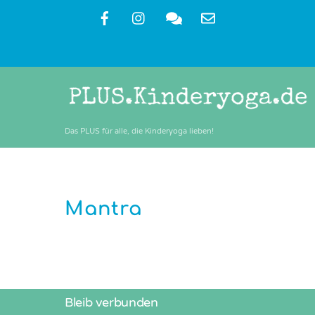
Skip
to
content
Das PLUS für alle, die Kinderyoga lieben!
Mantra
Bleib verbunden