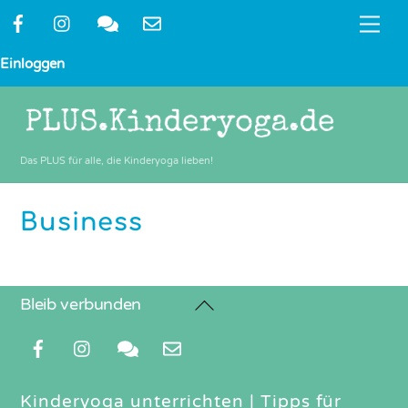
Skip
Me
to
content
Einloggen
Das PLUS für alle, die Kinderyoga lieben!
Business
Back
Bleib verbunden
To
Top
Kinderyoga unterrichten
|
Tipps für