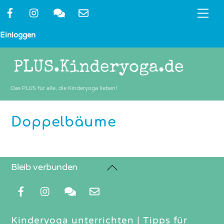
Skip
Me
to
content
Einloggen
Das PLUS für alle, die Kinderyoga lieben!
Doppelbäume
Back
Bleib verbunden
To
Top
Kinderyoga unterrichten
|
Tipps für