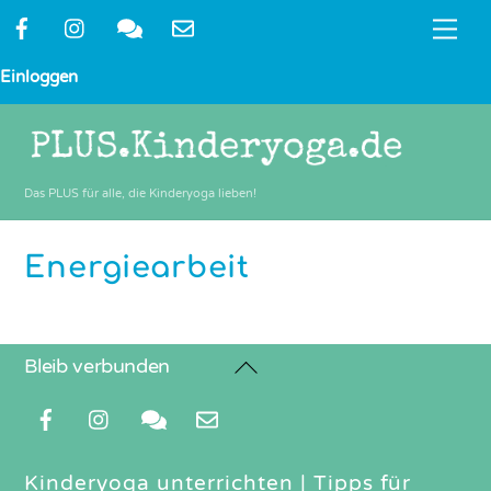
Skip
Me
to
content
Einloggen
Das PLUS für alle, die Kinderyoga lieben!
Energiearbeit
Back
Bleib verbunden
To
Top
Kinderyoga unterrichten
|
Tipps für