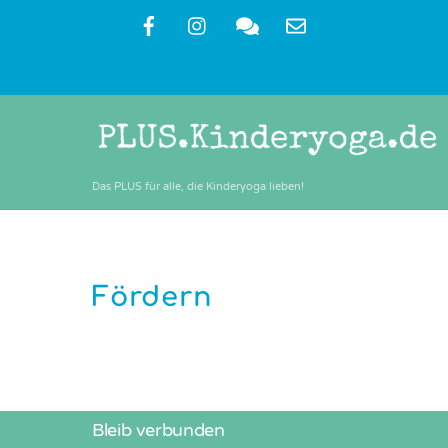
Skip
to
content
Das PLUS für alle, die Kinderyoga lieben!
Fördern
Bleib verbunden