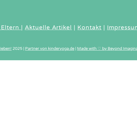
To
Top
 Eltern
|
Aktuelle Artikel
|
Kontakt
|
Impressu
lieben!
2025
|
Partner von kinderyoga.de
|
Made with ♡ by Beyond Imagina