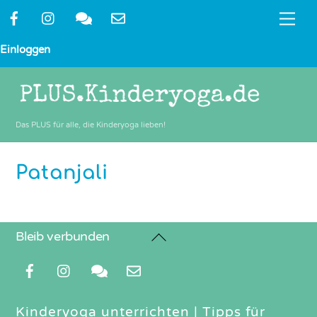
Skip
Me
to
content
Einloggen
Das PLUS für alle, die Kinderyoga lieben!
Patanjali
Back
Bleib verbunden
To
Top
Kinderyoga unterrichten
|
Tipps für