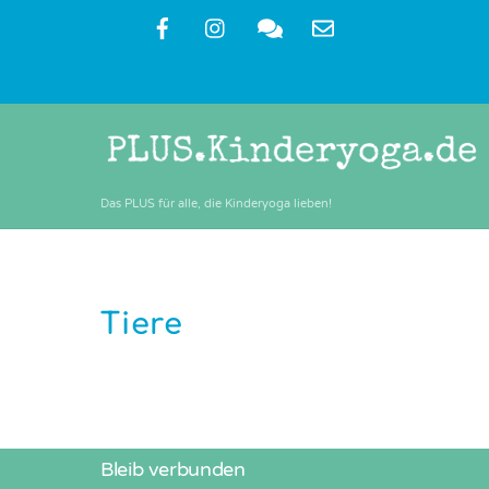
Skip
to
content
Das PLUS für alle, die Kinderyoga lieben!
Tiere
Bleib verbunden