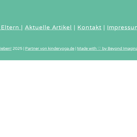
To
Top
 Eltern
|
Aktuelle Artikel
|
Kontakt
|
Impressu
lieben!
2025
|
Partner von kinderyoga.de
|
Made with ♡ by Beyond Imagina