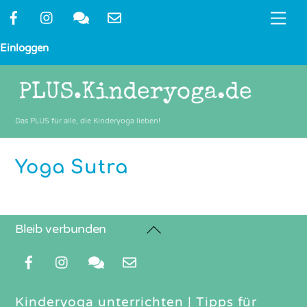
Skip
Me
to
content
Einloggen
Das PLUS für alle, die Kinderyoga lieben!
Yoga Sutra
Back
Bleib verbunden
To
Top
Kinderyoga unterrichten
|
Tipps für